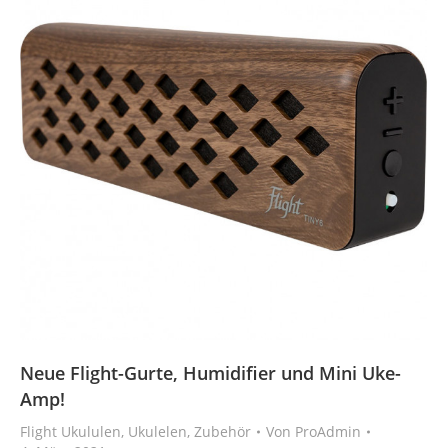
Neue Flight-Gurte, Humidifier und Mini Uke-
Amp!
Flight Ukululen
,
Ukulelen
,
Zubehör
Von
ProAdmin