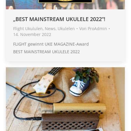
„BEST MAINSTREAM UKULELE 2022“!
Flight Ukululen
,
News
,
Ukulelen
Von
ProAdmin
14. November 2022
FLIGHT gewinnt UKE MAGAZINE-Award
BEST MAINSTREAM UKULELE 2022