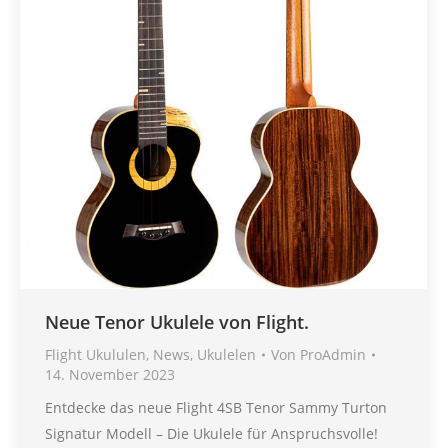
Neue Tenor Ukulele von Flight.
Flight Ukululen
,
News
,
Ukulelen
Von
ProAdmin
14. November 2023
Entdecke das neue Flight 4SB Tenor Sammy Turton
Signatur Modell – Die Ukulele für Anspruchsvolle!