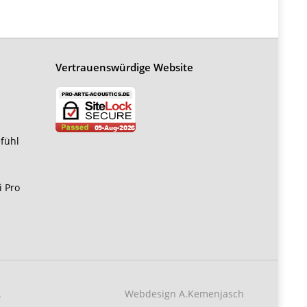
Vertrauenswürdige Website
efühl
i Pro
.
Webdesign
A.Kemenjasch