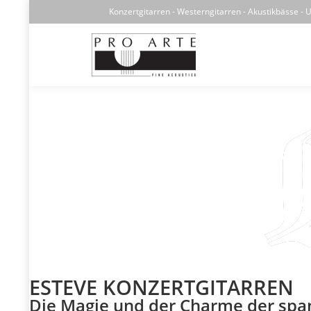
Konzertgitarren - Westerngitarren - Akustikbässe - U
ESTEVE KONZERTGITARREN
Die Magie und der Charme der span