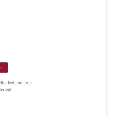
e
lbarkeit und ihrer
terlebt.