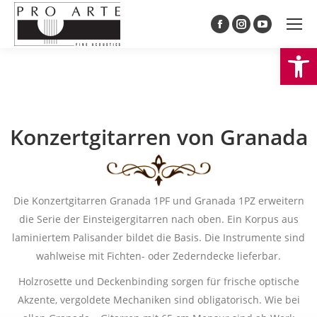
Facebook
Instagram
YouTube
We
page
page
page
opens
opens
opens
in
in
in
new
new
new
window
window
window
Konzertgitarren von Granada
Die Konzertgitarren Granada 1PF und Granada 1PZ erweitern
die Serie der Einsteigergitarren nach oben. Ein Korpus aus
laminiertem Palisander bildet die Basis. Die Instrumente sind
wahlweise mit Fichten- oder Zederndecke lieferbar.
Holzrosette und Deckenbinding sorgen für frische optische
Akzente, vergoldete Mechaniken sind obligatorisch. Wie bei