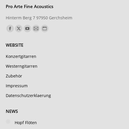
Pro Arte Fine Acoustics
Hinterm Berg 7 97950 Gerchsheim
Finden Sie uns auf:
Facebook
X
YouTube
E-
Website
page
page
page
Mail
page
WEBSITE
opens
opens
opens
page
opens
in
in
in
opens
in
Konzertgitarren
new
new
new
in
new
Westerngitarren
window
window
window
new
window
Zubehör
window
Impressum
Datenschutzerklaerung
NEWS
Hopf Flöten