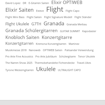
Elixir OPTIWEB
David Lopez
DR
E-Gitarren Saiten
Flight
Elixir Saiten
Esteve
Flight Capo
Flight Mini Bass
Flight Saiten
Flight Signature Modell
Flight Ständer
Granada
Flight Ukulele
G7TH
Granada Merbau
Granada Schülergitarren
GUITAR SUMMIT
Kapodaster
Knobloch Saiten
Konzertgitarre
Konzertgitarren
Kremona Konzertgitarren
Martinez
Musikmesse 2018
Nanoweb
OPTIWEB Saiten
Palisander Verwendung
Pro Arte Fine Acoustics
Pro Arte Jubiläum
Schülergitarre
Tenor Ukulele
The Namm Show 2025
Thermobehandelte Fichtendecke
Travel-Ukes
Ukulele
Tyrone Westerngitarren
ULTRALIGHT CAPO