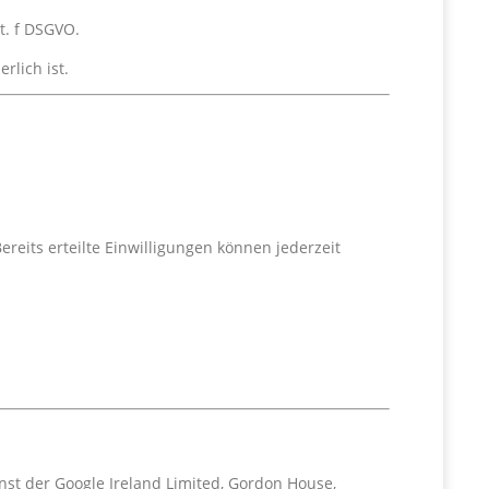
t. f DSGVO.
rlich ist.
eits erteilte Einwilligungen können jederzeit
nst der Google Ireland Limited, Gordon House,